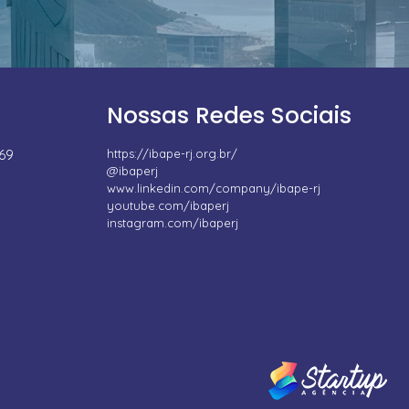
Nossas Redes Sociais
669
https://ibape-rj.org.br/
@ibaperj
www.linkedin.com/company/ibape-rj
youtube.com/ibaperj
instagram.com/ibaperj