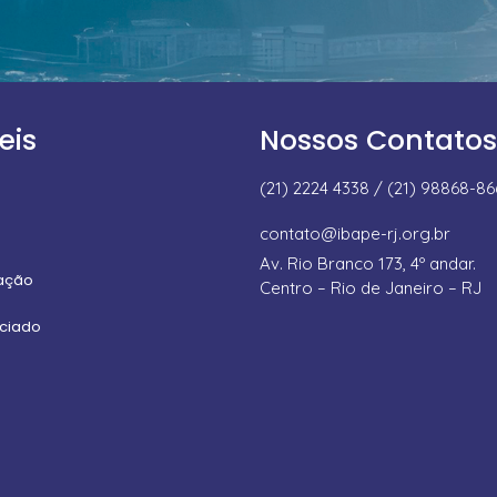
eis
Nossos Contatos
(21) 2224 4338 / (21) 98868-8
contato@ibape-rj.org.br
Av. Rio Branco 173, 4º andar.
uação
Centro – Rio de Janeiro – RJ
ociado