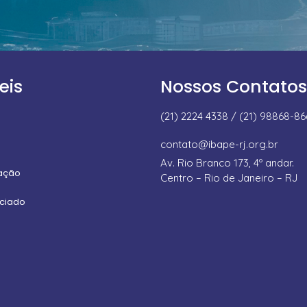
eis
Nossos Contatos
(21) 2224 4338 / (21) 98868-8
contato@ibape-rj.org.br
Av. Rio Branco 173, 4º andar.
uação
Centro – Rio de Janeiro – RJ
ociado