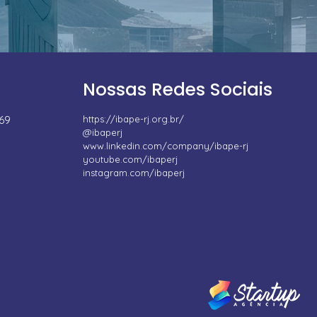
Nossas Redes Sociais
669
https://ibape-rj.org.br/
@ibaperj
www.linkedin.com/company/ibape-rj
youtube.com/ibaperj
instagram.com/ibaperj