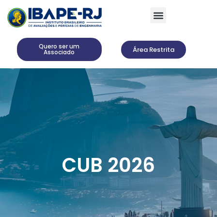
Encontre um Profissional
Quero ser um
Área Restrita
Associado
CUB 2026