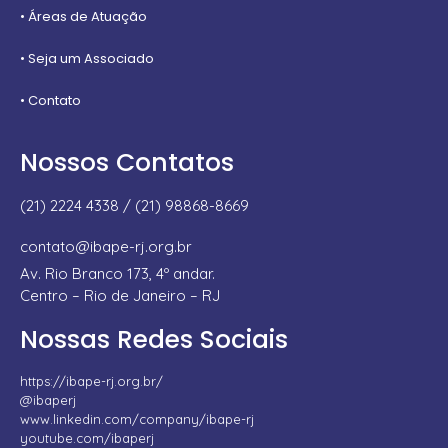
• Áreas de Atuação
• Seja um Associado
• Contato
Nossos Contatos
(21) 2224 4338 / (21) 98868-8669
contato@ibape-rj.org.br
Av. Rio Branco 173, 4º andar.
Centro – Rio de Janeiro – RJ
Nossas Redes Sociais
https://ibape-rj.org.br/
@ibaperj
www.linkedin.com/company/ibape-rj
youtube.com/ibaperj