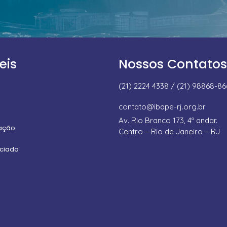
eis
Nossos Contatos
(21) 2224 4338 / (21) 98868-8
contato@ibape-rj.org.br
Av. Rio Branco 173, 4º andar.
uação
Centro – Rio de Janeiro – RJ
ociado