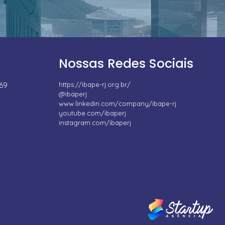
Nossas Redes Sociais
669
https://ibape-rj.org.br/
@ibaperj
www.linkedin.com/company/ibape-rj
youtube.com/ibaperj
instagram.com/ibaperj