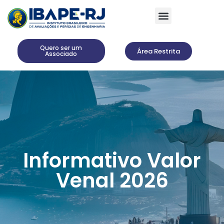
Encontre um Profissional
Quero ser um
Área Restrita
Associado
Informativo Valor
Venal 2026