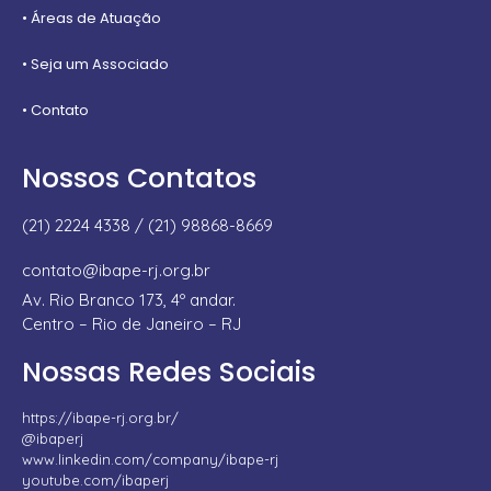
• Áreas de Atuação
• Seja um Associado
• Contato
Nossos Contatos
(21) 2224 4338 / (21) 98868-8669
contato@ibape-rj.org.br
Av. Rio Branco 173, 4º andar.
Centro – Rio de Janeiro – RJ
Nossas Redes Sociais
https://ibape-rj.org.br/
@ibaperj
www.linkedin.com/company/ibape-rj
youtube.com/ibaperj